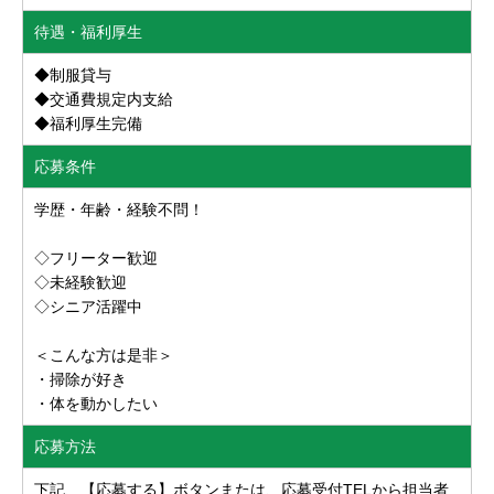
待遇・福利厚生
◆制服貸与
◆交通費規定内支給
◆福利厚生完備
応募条件
学歴・年齢・経験不問！
◇フリーター歓迎
◇未経験歓迎
◇シニア活躍中
＜こんな方は是非＞
・掃除が好き
・体を動かしたい
応募方法
下記、【応募する】ボタンまたは、応募受付TELから担当者