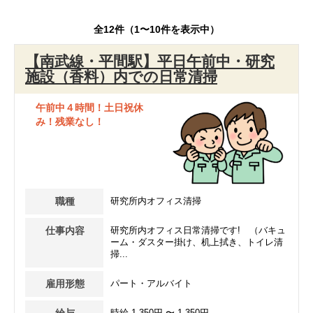
全12件（1〜10件を表示中）
【南武線・平間駅】平日午前中・研究
施設（香料）内での日常清掃
午前中４時間！土日祝休
み！残業なし！
職種
研究所内オフィス清掃
仕事内容
研究所内オフィス日常清掃です! （バキュ
ーム・ダスター掛け、机上拭き、トイレ清
掃...
雇用形態
パート・アルバイト
給与
時給 1,350円 〜 1,350円