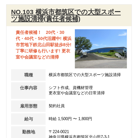
NO.103 横浜市都筑区での大型スポー
ツ施設清掃(責任者候補)
責任者候補！ 20代・30
代・40代・50代活躍中! 横浜
市営地下鉄北山田駅徒歩8分!
丁寧に研修も行います! 更衣
室や会議室などの清掃
職種
横浜市都筑区での大型スポーツ施設清掃
仕事内容
シフト作成、資機材管理
更衣室や会議室などの日常清掃
雇用形態
契約社員
給与
時給 1,500円 〜 1,800円
勤務地
〒224-0021
神奈川県横浜市都筑区北山田7-3-1